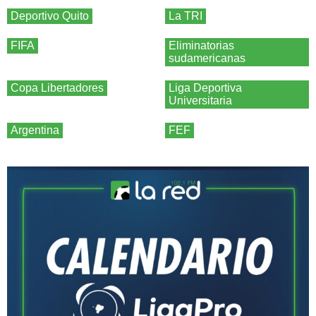
Deportivo Quito
La TRI
FIFA
Eliminatorias
sudamericanas
Copa Libertadores
Liga Deportiva
Universitaria
Argentina
FEF