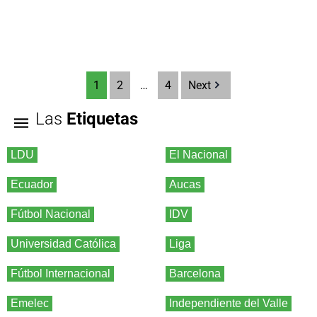
1
2
…
4
Next
Las
Etiquetas
LDU
El Nacional
Ecuador
Aucas
Fútbol Nacional
IDV
Universidad Católica
Liga
Fútbol Internacional
Barcelona
Emelec
Independiente del Valle