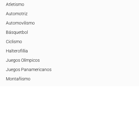
Atletismo
Automotriz
Automovilismo
Básquetbol
Ciclismo
Halterofillia
Juegos Olímpicos
Juegos Panamericanos
Montañismo
Motor
Mujeres de Élite
Tenis
+Disciplinas
Embajadores