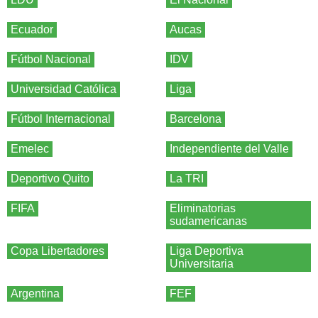
Ecuador
Aucas
Fútbol Nacional
IDV
Universidad Católica
Liga
Fútbol Internacional
Barcelona
Emelec
Independiente del Valle
Deportivo Quito
La TRI
FIFA
Eliminatorias
sudamericanas
Copa Libertadores
Liga Deportiva
Universitaria
Argentina
FEF