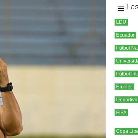
La
LDU
Ecuador
Fútbol Na
Universid
Fútbol Int
Emelec
Deportivo
FIFA
Copa Libe