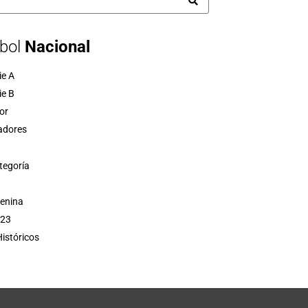
bol
Nacional
ie A
ie B
or
adores
tegoría
menina
 23
istóricos