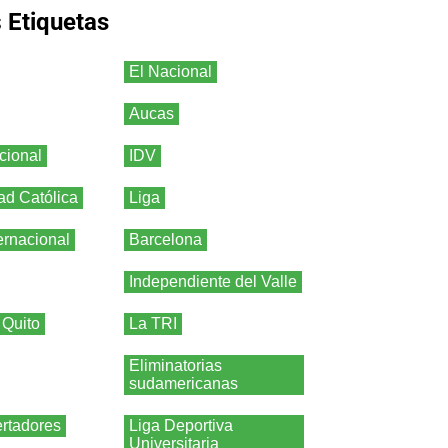
s
Etiquetas
El Nacional
Aucas
cional
IDV
ad Católica
Liga
ernacional
Barcelona
Independiente del Valle
 Quito
La TRI
Eliminatorias
sudamericanas
rtadores
Liga Deportiva
Universitaria