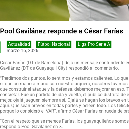
Pool Gavilánez responde a César Farías
Actualidad
,
Fútbol Nacional
,
Liga Pro Serie A
marzo 16, 2026
César Farías (DT de Barcelona) dejó un mensaje contundente en 
Gavilánez (DT de Guayaquil City) respondió al comentario.
“Perdimos dos puntos, lo sentimos y estamos calientes. Lo que 
situación mano a mano con nuestro arquero, nosotros tuvimos 
que construir el ataque y la defensa, debemos mejorar en eso
concretar. Fue un partido de ida y vuelta, el público disfruta d
mejor, ojalá jueguen siempre así. Ojalá se hagan los bravos en 
aquí. Que sean bravos en todas partes y peleen todo. Los felici
porque lo consideró el VAR”, afirmó César Farías en rueda de pr
“Con el respeto que se merece Farías, los guayaquileños somo
respondió Pool Gavilánez en X.