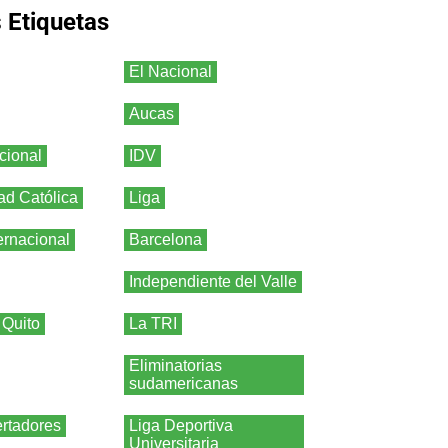
s
Etiquetas
El Nacional
Aucas
cional
IDV
ad Católica
Liga
ernacional
Barcelona
Independiente del Valle
 Quito
La TRI
Eliminatorias
sudamericanas
rtadores
Liga Deportiva
Universitaria