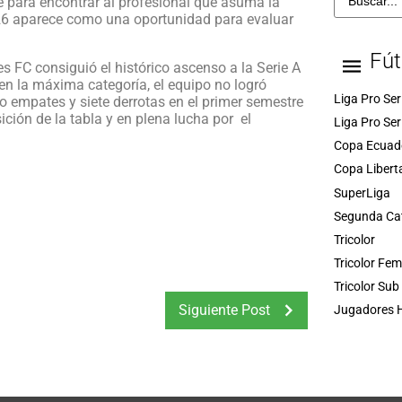
e para encontrar al profesional que asuma la
2026 aparece como una oportunidad para evaluar
Fút
 FC consiguió el histórico ascenso a la Serie A
n la máxima categoría, el equipo no logró
Liga Pro Ser
co empates y siete derrotas en el primer semestre
ición de la tabla y en plena lucha por el
Liga Pro Ser
Copa Ecuad
Copa Libert
SuperLiga
Segunda Ca
Tricolor
Tricolor Fe
Tricolor Sub
Siguiente Post
Jugadores H