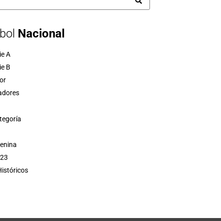
bol
Nacional
ie A
ie B
or
adores
tegoría
menina
 23
istóricos