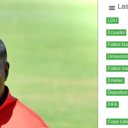
La
LDU
Ecuador
Fútbol Na
Universid
Fútbol Int
Emelec
Deportivo
FIFA
Copa Libe