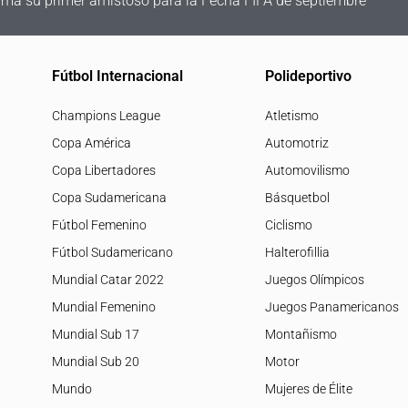
irma su primer amistoso para la Fecha FIFA de septiembre
Fútbol Internacional
Polideportivo
Champions League
Atletismo
Copa América
Automotriz
Copa Libertadores
Automovilismo
Copa Sudamericana
Básquetbol
Fútbol Femenino
Ciclismo
Fútbol Sudamericano
Halterofillia
Mundial Catar 2022
Juegos Olímpicos
Mundial Femenino
Juegos Panamericanos
Mundial Sub 17
Montañismo
Mundial Sub 20
Motor
Mundo
Mujeres de Élite