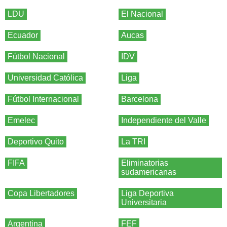
LDU
El Nacional
Ecuador
Aucas
Fútbol Nacional
IDV
Universidad Católica
Liga
Fútbol Internacional
Barcelona
Emelec
Independiente del Valle
Deportivo Quito
La TRI
FIFA
Eliminatorias
sudamericanas
Copa Libertadores
Liga Deportiva
Universitaria
Argentina
FEF