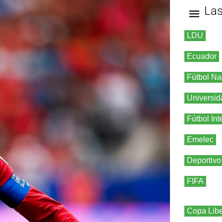
La
LDU
Ecuador
Fútbol Na
Universid
Fútbol Int
Emelec
Deportivo
FIFA
Copa Libe