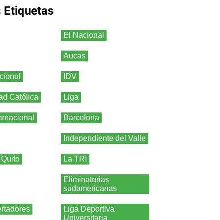
s
Etiquetas
El Nacional
Aucas
cional
IDV
ad Católica
Liga
ernacional
Barcelona
Independiente del Valle
 Quito
La TRI
Eliminatorias
sudamericanas
rtadores
Liga Deportiva
Universitaria