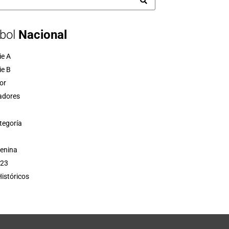
bol
Nacional
ie A
ie B
or
adores
tegoría
menina
 23
istóricos