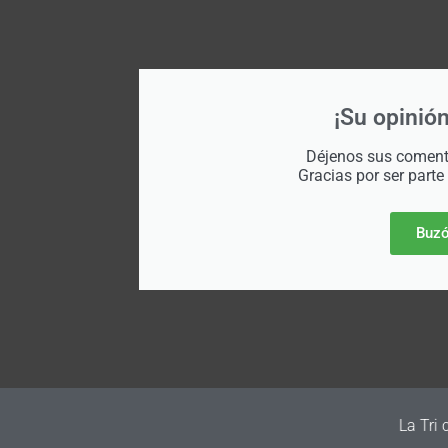
¡Su opinión
Déjenos sus comenta
Gracias por ser parte
Buzó
irma su primer amistoso para la Fecha FIFA de septiembre