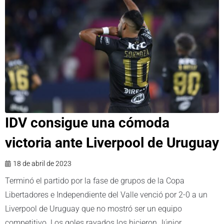
IDV consigue una cómoda
victoria ante Liverpool de Uruguay
18 de abril de 2023
Terminó el partido por la fase de grupos de la Copa
Libertadores e Independiente del Valle venció por 2-0 a un
Liverpool de Uruguay que no mostró ser un equipo
competitivo. Los goles rayados los hicieron Júnior