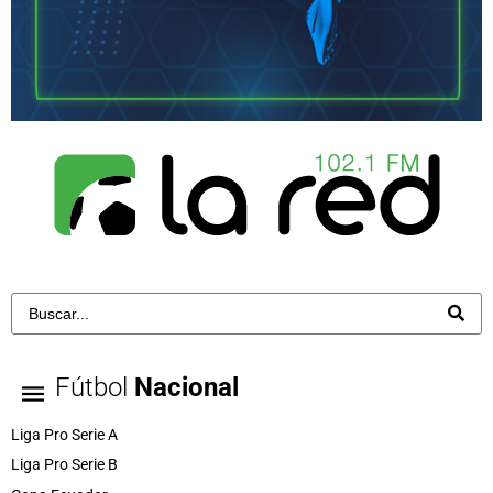
Fútbol
Nacional
Liga Pro Serie A
Liga Pro Serie B