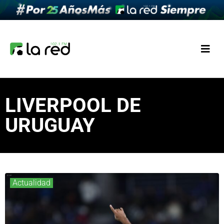
LIVERPOOL DE
URUGUAY
Actualidad