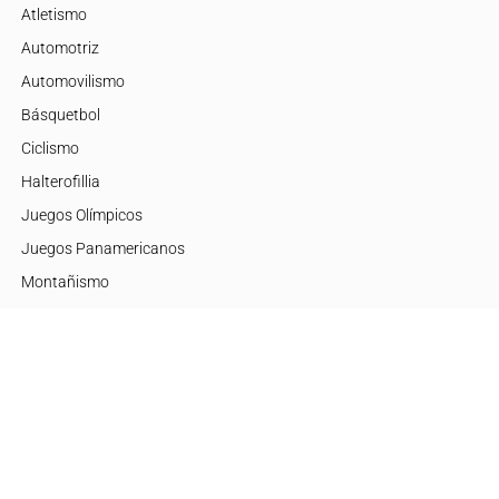
Atletismo
Automotriz
Automovilismo
Básquetbol
Ciclismo
Halterofillia
Juegos Olímpicos
Juegos Panamericanos
Montañismo
Motor
Mujeres de Élite
Tenis
+Disciplinas
Embajadores