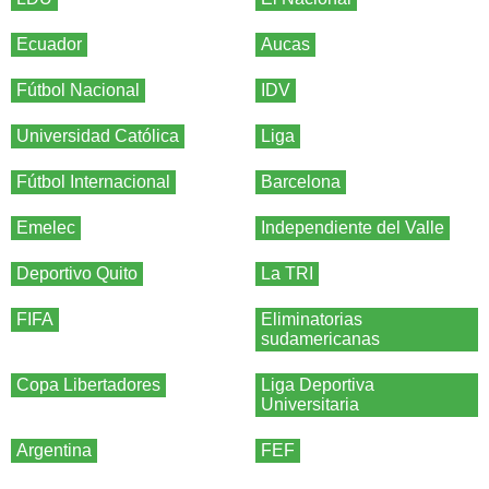
Ecuador
Aucas
Fútbol Nacional
IDV
Universidad Católica
Liga
Fútbol Internacional
Barcelona
Emelec
Independiente del Valle
Deportivo Quito
La TRI
FIFA
Eliminatorias
sudamericanas
Copa Libertadores
Liga Deportiva
Universitaria
Argentina
FEF