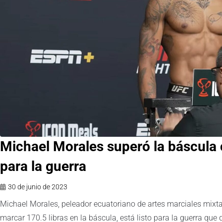
Michael Morales superó la báscula c
para la guerra
30 de junio de 2023
Michael Morales, peleador ecuatoriano de artes marciales mixtas
marcar 170.5 libras en la báscula, está listo para la guerra qu