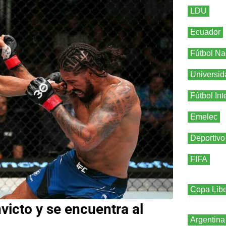
LDU
Ecuador
Fútbol Na
Universid
Fútbol Int
Emelec
Deportivo
FIFA
Copa Libe
victo y se encuentra al
Argentina