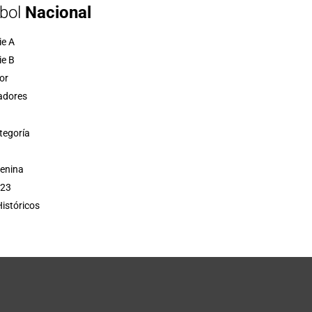
bol
Nacional
ie A
ie B
or
adores
tegoría
menina
 23
istóricos