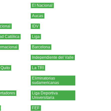
El Nacional
Aucas
cional
IDV
ad Católica
Liga
ernacional
Barcelona
Independiente del Valle
 Quito
La TRI
Eliminatorias
sudamericanas
rtadores
Liga Deportiva
Universitaria
FEF