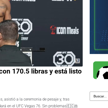
on 170.5 libras y está listo
, asistió a la ceremonia de pesaje y, tras
e dará en el UFC Vegas 76. Sin problemas🇪🇨⚖️