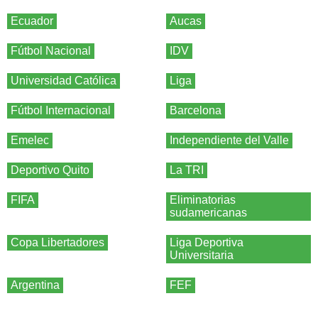
Ecuador
Aucas
Fútbol Nacional
IDV
Universidad Católica
Liga
Fútbol Internacional
Barcelona
Emelec
Independiente del Valle
Deportivo Quito
La TRI
FIFA
Eliminatorias
sudamericanas
Copa Libertadores
Liga Deportiva
Universitaria
Argentina
FEF