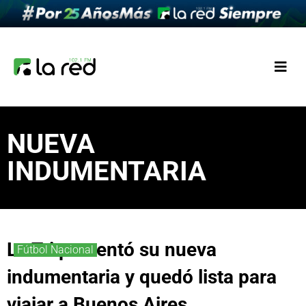
NUEVA
INDUMENTARIA
La Tri presentó su nueva
Fútbol Nacional
indumentaria y quedó lista para
viajar a Buenos Aires