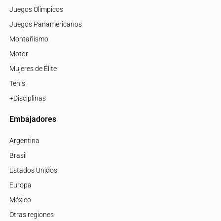
Juegos Olímpicos
Juegos Panamericanos
Montañismo
Motor
Mujeres de Élite
Tenis
+Disciplinas
Embajadores
Argentina
Brasil
Estados Unidos
Europa
México
Otras regiones