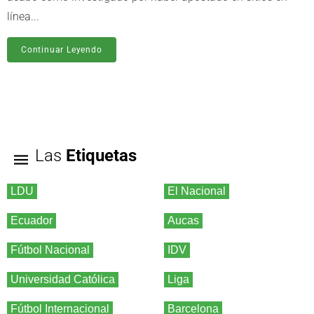
línea...
Continuar Leyendo
Las
Etiquetas
LDU
El Nacional
Ecuador
Aucas
Fútbol Nacional
IDV
Universidad Católica
Liga
Fútbol Internacional
Barcelona