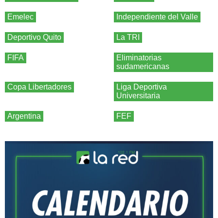
Emelec
Independiente del Valle
Deportivo Quito
La TRI
FIFA
Eliminatorias
sudamericanas
Copa Libertadores
Liga Deportiva
Universitaria
Argentina
FEF