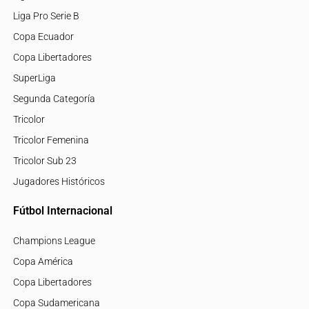
Liga Pro Serie B
Copa Ecuador
Copa Libertadores
SuperLiga
Segunda Categoría
Tricolor
Tricolor Femenina
Tricolor Sub 23
Jugadores Históricos
Fútbol Internacional
Champions League
Copa América
Copa Libertadores
Copa Sudamericana