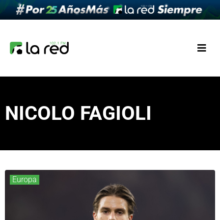
NICOLO FAGIOLI
Europa