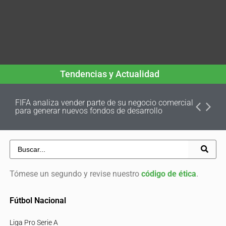
Tendencias y Actualidad
FIFA analiza vender parte de su negocio comercial
para generar nuevos fondos de desarrollo
Tómese un segundo y revise nuestro
código de ética
.
Fútbol Nacional
Liga Pro Serie A