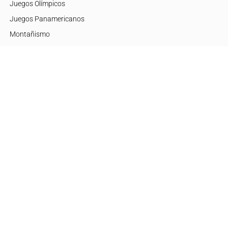
Juegos Olímpicos
Juegos Panamericanos
Montañismo
Motor
Mujeres de Élite
Tenis
+Disciplinas
Embajadores
Argentina
Brasil
Estados Unidos
Europa
México
Otras regiones