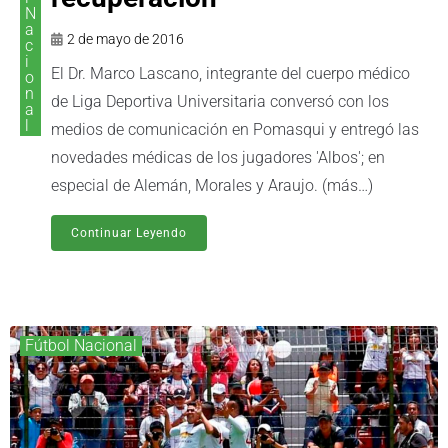
N
a
2 de mayo de 2016
c
i
El Dr. Marco Lascano, integrante del cuerpo médico
o
n
de Liga Deportiva Universitaria conversó con los
a
l
medios de comunicación en Pomasqui y entregó las
novedades médicas de los jugadores 'Albos'; en
especial de Alemán, Morales y Araujo. (más…)
Continuar Leyendo
Fútbol Nacional