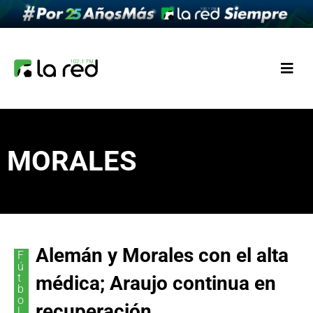
MORALES
Alemán y Morales con el alta
F
ú
t
médica; Araujo continua en
b
o
recuperación
l