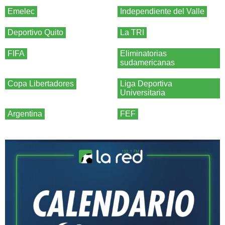
Emelec
Independiente del Valle
Deportivo Quito
La TRI
FIFA
Eliminatorias
sudamericanas
Copa Libertadores
Liga Deportiva
Universitaria
Argentina
FEF