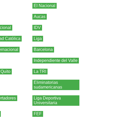
El Nacional
Aucas
cional
IDV
ad Católica
Liga
ernacional
Barcelona
Independiente del Valle
 Quito
La TRI
Eliminatorias
sudamericanas
rtadores
Liga Deportiva
Universitaria
FEF