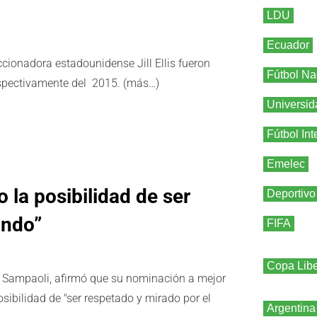
LDU
Ecuador
ccionadora estadounidense Jill Ellis fueron
Fútbol Na
spectivamente del 2015. (más…)
Universid
Fútbol Int
Emelec
 la posibilidad de ser
Deportivo
undo”
FIFA
Copa Libe
rge Sampaoli, afirmó que su nominación a mejor
osibilidad de "ser respetado y mirado por el
Argentina