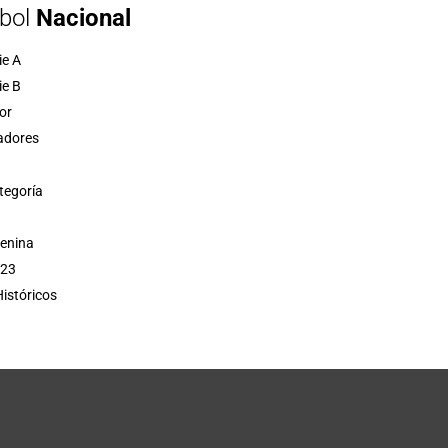
bol
Nacional
ie A
ie B
or
adores
tegoría
menina
 23
istóricos