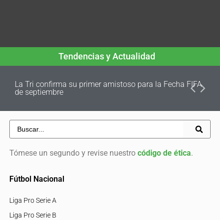
Tendencias y Actualidad
La Tri confirma su primer amistoso para la Fecha FIFA
de septiembre
Tómese un segundo y revise nuestro
código de ética
.
Fútbol Nacional
Liga Pro Serie A
Liga Pro Serie B