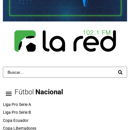
Fútbol
Nacional
Liga Pro Serie A
Liga Pro Serie B
Copa Ecuador
Copa Libertadores