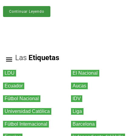
Continuar Leyendo
Las
Etiquetas
LDU
El Nacional
Ecuador
Aucas
Fútbol Nacional
IDV
Universidad Católica
Liga
Fútbol Internacional
Barcelona