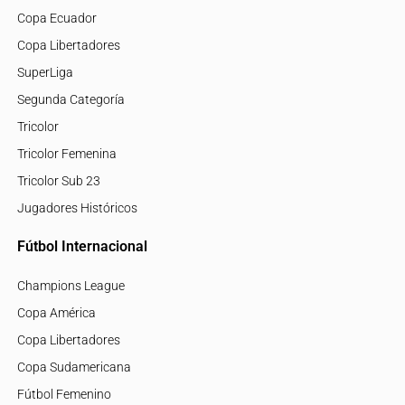
Copa Ecuador
Copa Libertadores
SuperLiga
Segunda Categoría
Tricolor
Tricolor Femenina
Tricolor Sub 23
Jugadores Históricos
Fútbol Internacional
Champions League
Copa América
Copa Libertadores
Copa Sudamericana
Fútbol Femenino