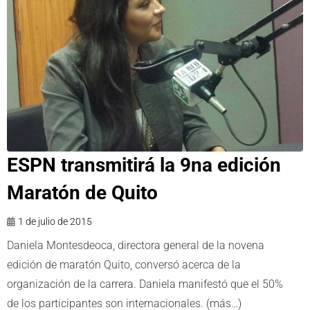
ESPN transmitirá la 9na edición
Maratón de Quito
1 de julio de 2015
Daniela Montesdeoca, directora general de la novena
edición de maratón Quito, conversó acerca de la
organización de la carrera. Daniela manifestó que el 50%
de los participantes son internacionales. (más…)