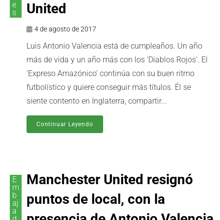
e
United
s
4 de agosto de 2017
Luis Antonio Valencia está de cumpleaños. Un año
más de vida y un año más con los 'Diablos Rojos'. El
'Expreso Amazónico' continúa con su buen ritmo
futbolístico y quiere conseguir más títulos. Él se
siente contento en Inglaterra, compartir...
Continuar Leyendo
Manchester United resignó
E
m
b
puntos de local, con la
aj
a
presencia de Antonio Valencia
d