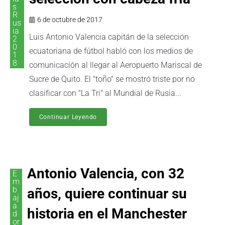
s
R
6 de octubre de 2017
us
ia
Luis Antonio Valencia capitán de la selección
2
0
ecuatoriana de fútbol habló con los medios de
1
8
comunicación al llegar al Aeropuerto Mariscal de
Sucre de Quito. El "toño" se mostró triste por no
clasificar con "La Tri" al Mundial de Rusia...
Continuar Leyendo
Antonio Valencia, con 32
E
m
b
años, quiere continuar su
aj
a
historia en el Manchester
d
or