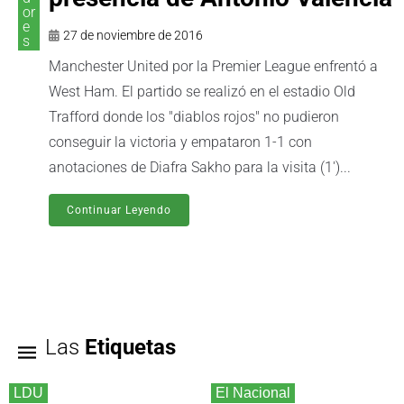
or
e
27 de noviembre de 2016
s
Manchester United por la Premier League enfrentó a
West Ham. El partido se realizó en el estadio Old
Trafford donde los "diablos rojos" no pudieron
conseguir la victoria y empataron 1-1 con
anotaciones de Diafra Sakho para la visita (1')...
Continuar Leyendo
Las
Etiquetas
LDU
El Nacional