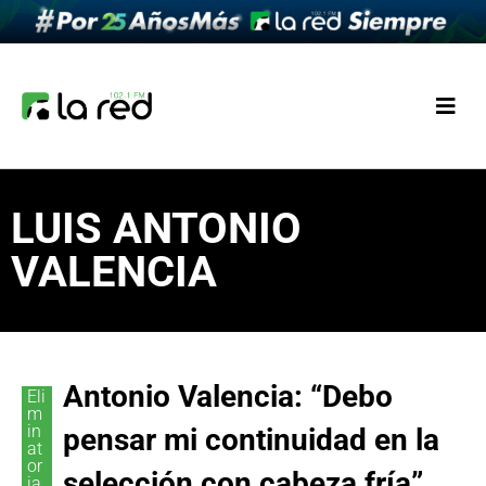
LUIS ANTONIO
VALENCIA
Antonio Valencia: “Debo
Eli
m
in
pensar mi continuidad en la
at
or
selección con cabeza fría”
ia