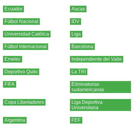
Ecuador
Aucas
Fútbol Nacional
IDV
Universidad Católica
Liga
Fútbol Internacional
Barcelona
Emelec
Independiente del Valle
Deportivo Quito
La TRI
FIFA
Eliminatorias
sudamericanas
Copa Libertadores
Liga Deportiva
Universitaria
Argentina
FEF