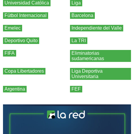
Universidad Católica
Liga
Fútbol Internacional
Barcelona
Emelec
Independiente del Valle
Deportivo Quito
La TRI
FIFA
Eliminatorias
sudamericanas
Copa Libertadores
Liga Deportiva
Universitaria
Argentina
FEF