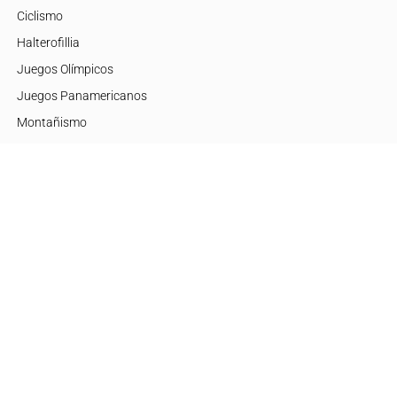
Ciclismo
Halterofillia
Juegos Olímpicos
Juegos Panamericanos
Montañismo
Motor
Mujeres de Élite
Tenis
+Disciplinas
Embajadores
Argentina
Brasil
Estados Unidos
Europa