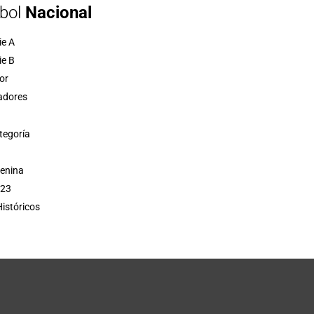
bol
Nacional
ie A
ie B
or
adores
tegoría
menina
 23
istóricos