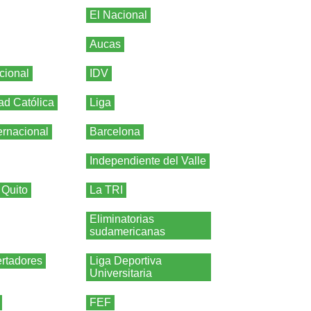
El Nacional
Aucas
cional
IDV
ad Católica
Liga
ernacional
Barcelona
Independiente del Valle
 Quito
La TRI
Eliminatorias
sudamericanas
rtadores
Liga Deportiva
Universitaria
FEF