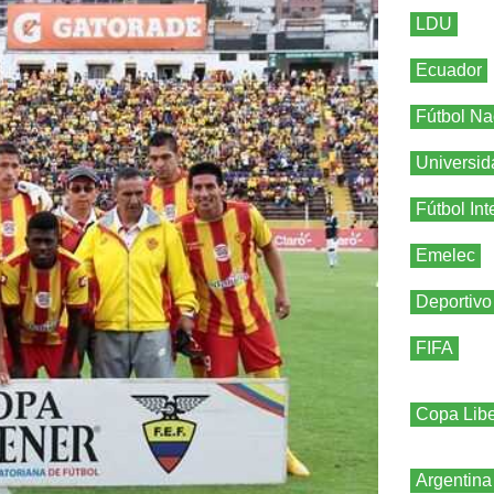
LDU
Ecuador
Fútbol Na
Universid
Fútbol Int
Emelec
Deportivo
FIFA
Copa Libe
Argentina