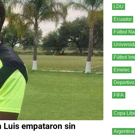
LDU
Ecuador
Fútbol Na
Universid
Fútbol Int
Emelec
Deportivo
FIFA
Copa Libe
n Luis empataron sin
Argentina