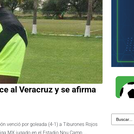
ce al Veracruz y se afirma
León venció por goleada (4-1) a Tiburones Rojos
Liga MX jugado en el Estadio Nou Camp....