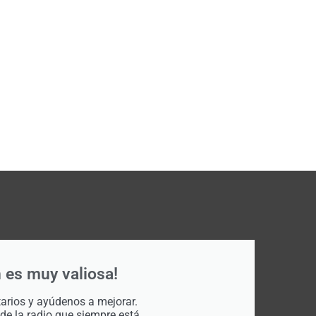
 es muy valiosa!
rios y ayúdenos a mejorar.
 de la radio que siempre está.