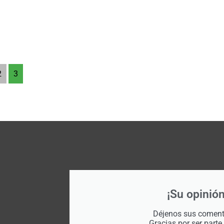
2
3
¡Su opinión
Déjenos sus comenta
Gracias por ser parte