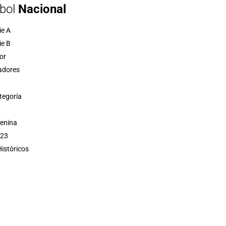
bol
Nacional
ie A
ie B
or
adores
tegoría
menina
 23
istóricos