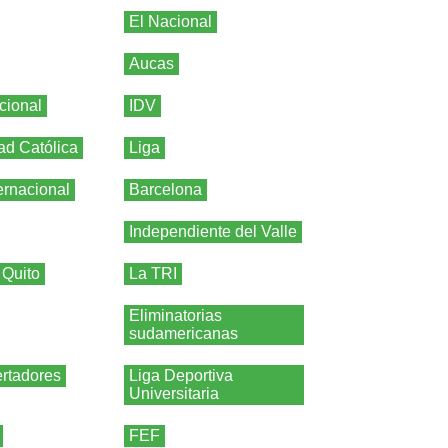
El Nacional
Aucas
cional
IDV
ad Católica
Liga
ernacional
Barcelona
Independiente del Valle
 Quito
La TRI
Eliminatorias
sudamericanas
rtadores
Liga Deportiva
Universitaria
FEF