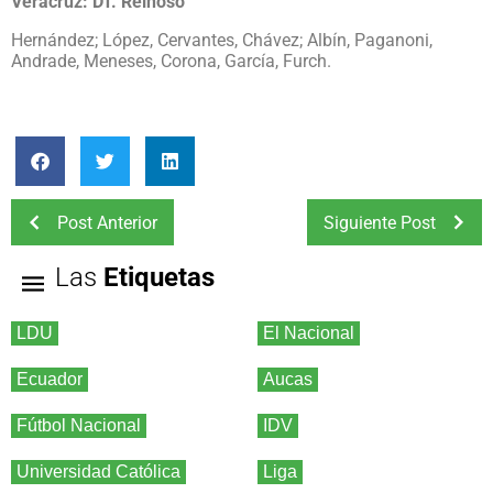
Veracruz: DT. Reinoso
Hernández; López, Cervantes, Chávez; Albín, Paganoni,
Andrade, Meneses, Corona, García, Furch.
Post Anterior
Siguiente Post
Las
Etiquetas
LDU
El Nacional
Ecuador
Aucas
Fútbol Nacional
IDV
Universidad Católica
Liga