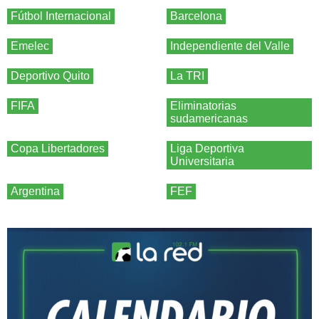
Fútbol Internacional
Barcelona
Emelec
Independiente del Valle
Deportivo Quito
La TRI
FIFA
Eliminatorias
sudamericanas
Copa Libertadores
Liga Deportiva
Universitaria
Argentina
FEF