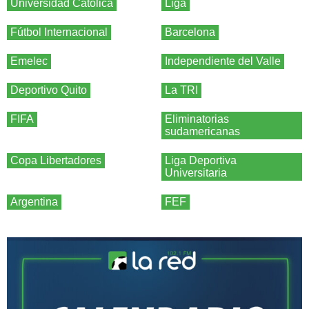
Universidad Católica
Liga
Fútbol Internacional
Barcelona
Emelec
Independiente del Valle
Deportivo Quito
La TRI
FIFA
Eliminatorias
sudamericanas
Copa Libertadores
Liga Deportiva
Universitaria
Argentina
FEF