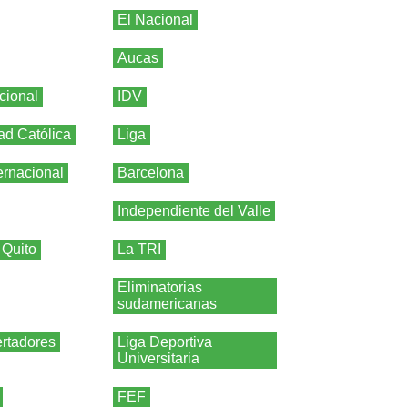
El Nacional
Aucas
cional
IDV
ad Católica
Liga
ernacional
Barcelona
Independiente del Valle
 Quito
La TRI
Eliminatorias
sudamericanas
rtadores
Liga Deportiva
Universitaria
FEF