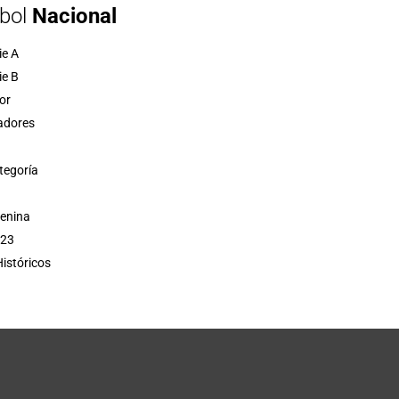
bol
Nacional
ie A
ie B
or
adores
tegoría
menina
 23
istóricos