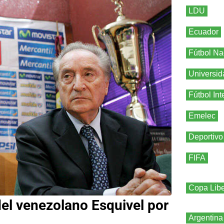
LDU
Ecuador
Fútbol Na
Universid
Fútbol Int
Emelec
Deportivo
FIFA
Copa Libe
 del venezolano Esquivel por
Argentina