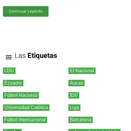
Continuar Leyendo
Las
Etiquetas
LDU
El Nacional
Ecuador
Aucas
Fútbol Nacional
IDV
Universidad Católica
Liga
Fútbol Internacional
Barcelona