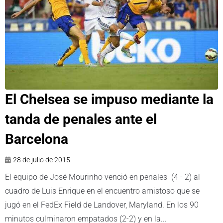
El Chelsea se impuso mediante la
tanda de penales ante el
Barcelona
28 de julio de 2015
El equipo de José Mourinho venció en penales (4 - 2) al
cuadro de Luis Enrique en el encuentro amistoso que se
jugó en el FedEx Field de Landover, Maryland. En los 90
minutos culminaron empatados (2-2) y en la...