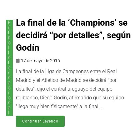
La final de la ‘Champions’ se
F
ú
t
decidirá “por detalles”, según
b
o
Godín
l
I
n
17 de mayo de 2016
t
e
La final de la Liga de Campeones entre el Real
r
n
Madrid y el Atlético de Madrid se decidirá "por
a
c
detalles", dijo el central uruguayo del equipo
i
o
rojiblanco, Diego Godín, afirmando que su equipo
n
"llega muy bien físicamente" a la final....
a
l
Continuar Leyendo