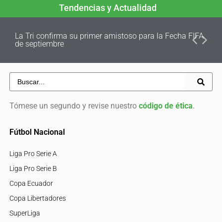
Tendencias y Actualidad
La Tri confirma su primer amistoso para la Fecha FIFA
de septiembre
Tómese un segundo y revise nuestro
código de ética
.
Fútbol Nacional
Liga Pro Serie A
Liga Pro Serie B
Copa Ecuador
Copa Libertadores
SuperLiga