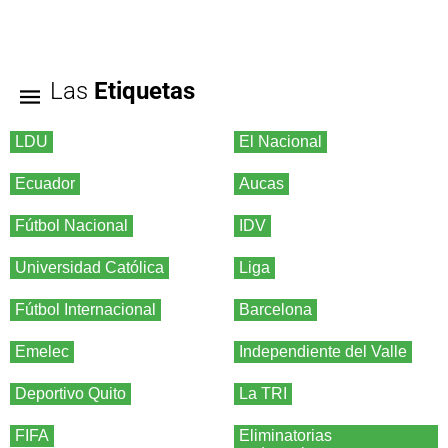
Las
Etiquetas
LDU
El Nacional
Ecuador
Aucas
Fútbol Nacional
IDV
Universidad Católica
Liga
Fútbol Internacional
Barcelona
Emelec
Independiente del Valle
Deportivo Quito
La TRI
FIFA
Eliminatorias