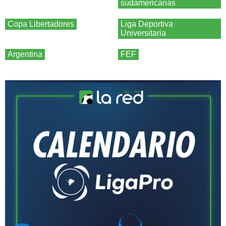
sudamericanas
Copa Libertadores
Liga Deportiva
Universitaria
Argentina
FEF