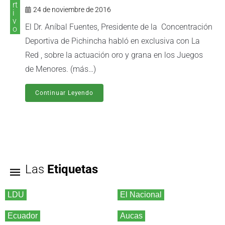
rt
24 de noviembre de 2016
i
v
El Dr. Aníbal Fuentes, Presidente de la Concentración
o
Deportiva de Pichincha habló en exclusiva con La
Red , sobre la actuación oro y grana en los Juegos
de Menores. (más…)
Continuar Leyendo
Las
Etiquetas
LDU
El Nacional
Ecuador
Aucas