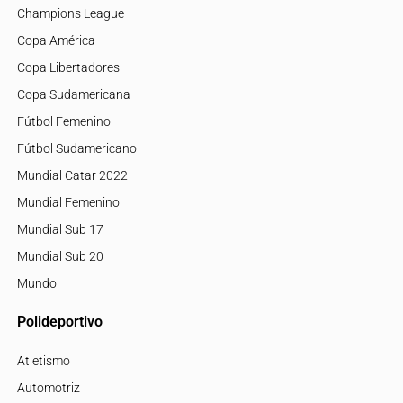
Champions League
Copa América
Copa Libertadores
Copa Sudamericana
Fútbol Femenino
Fútbol Sudamericano
Mundial Catar 2022
Mundial Femenino
Mundial Sub 17
Mundial Sub 20
Mundo
Polideportivo
Atletismo
Automotriz