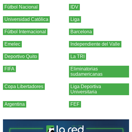
Fútbol Nacional
IDV
Universidad Católica
Liga
Fútbol Internacional
Barcelona
Emelec
Independiente del Valle
Deportivo Quito
La TRI
FIFA
Eliminatorias
sudamericanas
Copa Libertadores
Liga Deportiva
Universitaria
Argentina
FEF