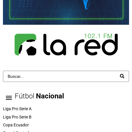
Fútbol
Nacional
Liga Pro Serie A
Liga Pro Serie B
Copa Ecuador