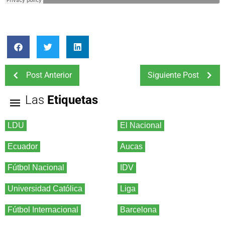
Post Anterior
Siguiente Post
Las
Etiquetas
LDU
El Nacional
Ecuador
Aucas
Fútbol Nacional
IDV
Universidad Católica
Liga
Fútbol Internacional
Barcelona