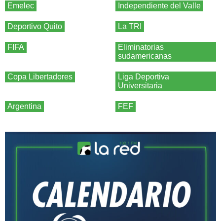
Emelec
Independiente del Valle
Deportivo Quito
La TRI
FIFA
Eliminatorias
sudamericanas
Copa Libertadores
Liga Deportiva
Universitaria
Argentina
FEF