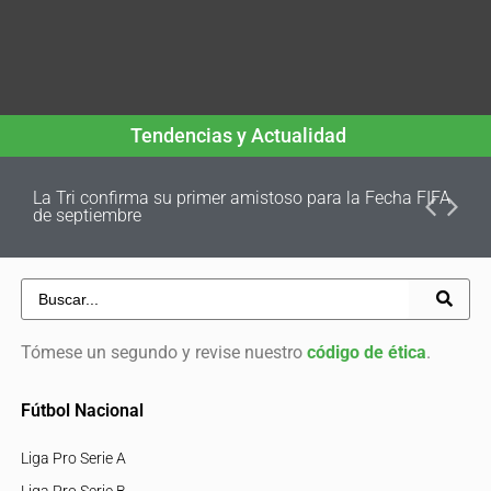
Tendencias y Actualidad
La Tri confirma su primer amistoso para la Fecha FIFA
de septiembre
Tómese un segundo y revise nuestro
código de ética
.
Fútbol Nacional
Liga Pro Serie A
Liga Pro Serie B