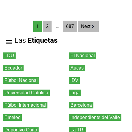
1
2
…
687
Next
Las
Etiquetas
LDU
El Nacional
Ecuador
Aucas
Fútbol Nacional
IDV
Universidad Católica
Liga
Fútbol Internacional
Barcelona
Emelec
Independiente del Valle
Deportivo Quito
La TRI