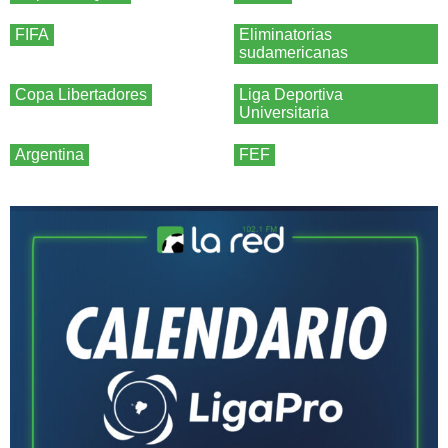
FIFA
Eliminatorias
sudamericanas
Copa Libertadores
Liga Deportiva
Universitaria
Argentina
FEF