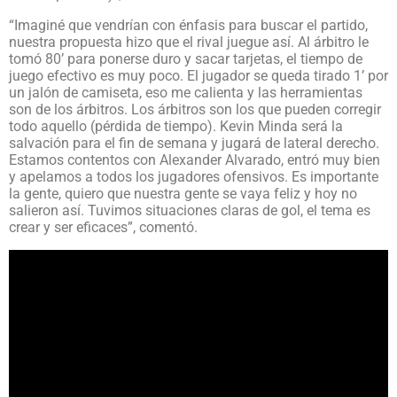
“Imaginé que vendrían con énfasis para buscar el partido,
nuestra propuesta hizo que el rival juegue así. Al árbitro le
tomó 80’ para ponerse duro y sacar tarjetas, el tiempo de
juego efectivo es muy poco. El jugador se queda tirado 1’ por
un jalón de camiseta, eso me calienta y las herramientas
son de los árbitros. Los árbitros son los que pueden corregir
todo aquello (pérdida de tiempo). Kevin Minda será la
salvación para el fin de semana y jugará de lateral derecho.
Estamos contentos con Alexander Alvarado, entró muy bien
y apelamos a todos los jugadores ofensivos. Es importante
la gente, quiero que nuestra gente se vaya feliz y hoy no
salieron así. Tuvimos situaciones claras de gol, el tema es
crear y ser eficaces”, comentó.