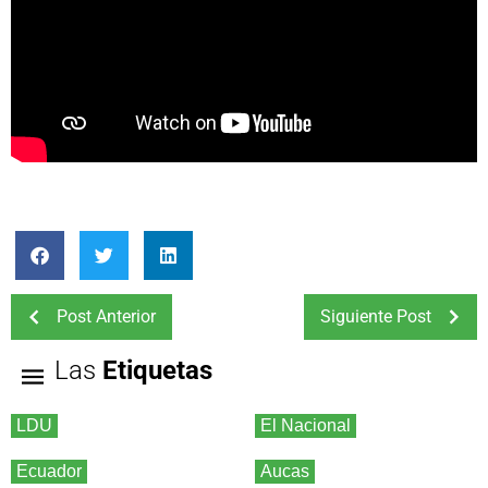
Post Anterior
Siguiente Post
Las
Etiquetas
LDU
El Nacional
Ecuador
Aucas