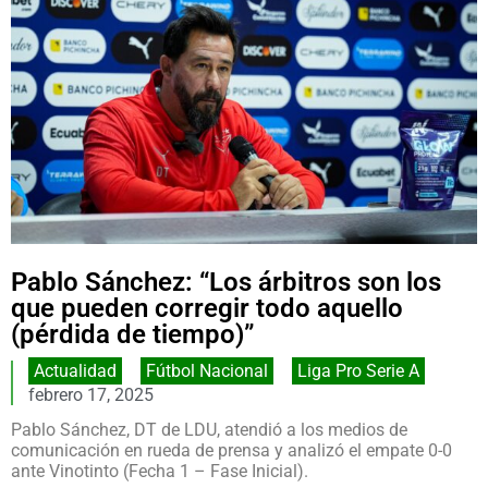
Pablo Sánchez: “Los árbitros son los
que pueden corregir todo aquello
(pérdida de tiempo)”
Actualidad
,
Fútbol Nacional
,
Liga Pro Serie A
febrero 17, 2025
Pablo Sánchez, DT de LDU, atendió a los medios de
comunicación en rueda de prensa y analizó el empate 0-0
ante Vinotinto (Fecha 1 – Fase Inicial).