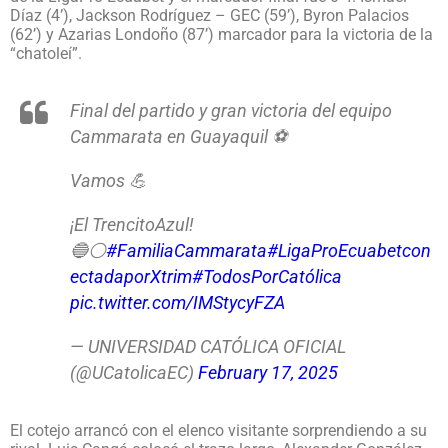
Díaz (4’), Jackson Rodríguez – GEC (59’), Byron Palacios
(62’) y Azarias Londoño (87’) marcador para la victoria de la
“chatoleí”.
Final del partido y gran victoria del equipo
Cammarata en Guayaquil ⚽️
Vamos 💪
¡El TrencitoAzul!
🔵⚪
#FamiliaCammarata
#LigaProEcuabetcon
ectadaporXtrim
#TodosPorCatólica
pic.twitter.com/IMStycyFZA
— UNIVERSIDAD CATÓLICA OFICIAL
(@UCatolicaEC)
February 17, 2025
El cotejo arrancó con el elenco visitante sorprendiendo a su