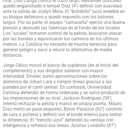
rival. Luis Cangá colocó el trazo largo, Alexander González
quedó enganchado e Ismael Díaz (4’) definió con suavidad
ante la salida de Jostyn Mina. El “bombillo” ​lució endeble en
su bloque defensivo y quedó expuesto con los balones
largos. Por su parte, el equipo “camaratta” ejerció una buena
presión y desnudó las falencias en el fondo de los locales.
Los “azules” ​tomaron control de la pelota, buscaron atacar
por las bandas y equivocaron los caminos en los últimos
metros. La Católica no necesitó de mucha tenencia para
generar peligro y sacó a relucir la alternativa de media
distancia.
Jorge Célico movió el banco de suplentes (en el inicio del
complemento) y sus dirigidos salieron con mayor
intensidad. Emelec sumó aproximaciones sobre los
dominios de Johan Lara y rompió líneas gracias a las
paredes por el carril central. En contraste, Universidad
Católica defendió de forma ordenada y se salvó producto de
las imprecisiones de su rival. Jackson Rodríguez (59’)
intentó rechazar la pelota y marcó en propia puerta. Mauro
Díaz metió un pase exquisito, Byron Palacios (62’) controló
de cara a portería y definió con el borde interno para estirar
la diferencia. El “trencito azul” defendió su ventaja con
inteligencia y refrescó sus líneas. Azarias Londoño (87’)