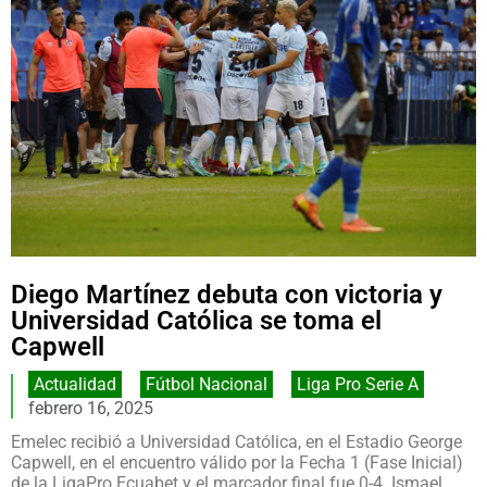
Diego Martínez debuta con victoria y
Universidad Católica se toma el
Capwell
Actualidad
,
Fútbol Nacional
,
Liga Pro Serie A
febrero 16, 2025
Emelec recibió a Universidad Católica, en el Estadio George
Capwell, en el encuentro válido por la Fecha 1 (Fase Inicial)
de la LigaPro Ecuabet y el marcador final fue 0-4. Ismael