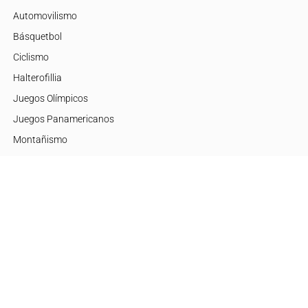
Automovilismo
Básquetbol
Ciclismo
Halterofillia
Juegos Olímpicos
Juegos Panamericanos
Montañismo
Motor
Mujeres de Élite
Tenis
+Disciplinas
Embajadores
Argentina
Brasil