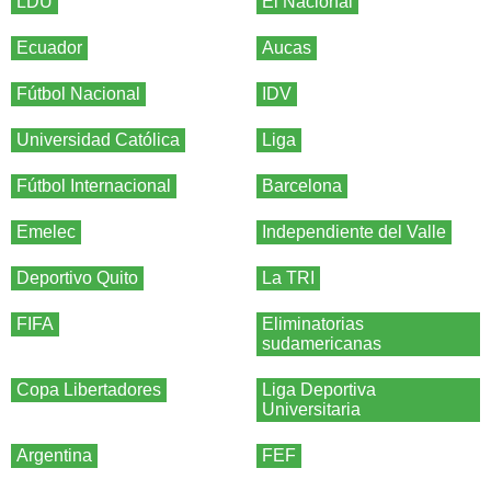
LDU
El Nacional
Ecuador
Aucas
Fútbol Nacional
IDV
Universidad Católica
Liga
Fútbol Internacional
Barcelona
Emelec
Independiente del Valle
Deportivo Quito
La TRI
FIFA
Eliminatorias
sudamericanas
Copa Libertadores
Liga Deportiva
Universitaria
Argentina
FEF