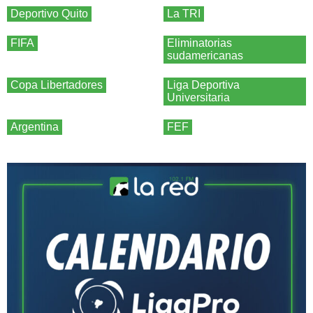
Deportivo Quito
La TRI
FIFA
Eliminatorias
sudamericanas
Copa Libertadores
Liga Deportiva
Universitaria
Argentina
FEF