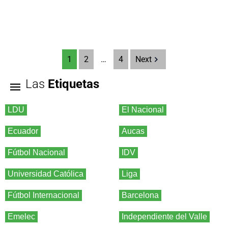
1
2
…
4
Next
Las
Etiquetas
LDU
El Nacional
Ecuador
Aucas
Fútbol Nacional
IDV
Universidad Católica
Liga
Fútbol Internacional
Barcelona
Emelec
Independiente del Valle