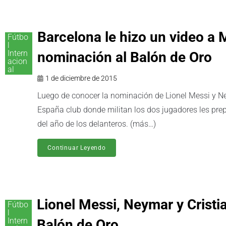
Barcelona le hizo un video a
Fútbo
l
Intern
nominación al Balón de Oro
acion
al
1 de diciembre de 2015
Luego de conocer la nominación de Lionel Messi y Ne
España club donde militan los dos jugadores les pr
del año de los delanteros. (más…)
Continuar Leyendo
Lionel Messi, Neymar y Cristia
Fútbo
l
Intern
Balón de Oro