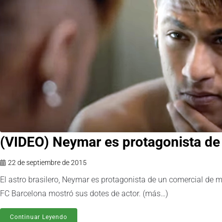
(VIDEO) Neymar es protagonista de
22 de septiembre de 2015
El astro brasilero, Neymar es protagonista de un comercial de má
FC Barcelona mostró sus dotes de actor. (más…)
Continuar Leyendo