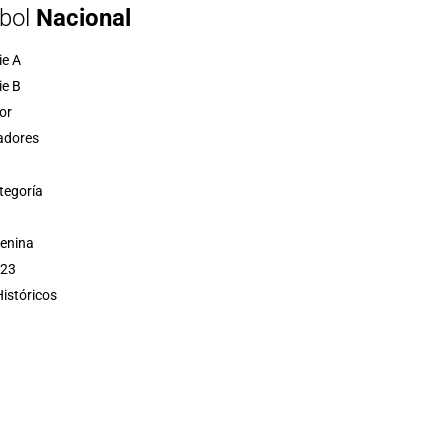
bol
Nacional
ie A
ie B
or
adores
tegoría
menina
 23
istóricos