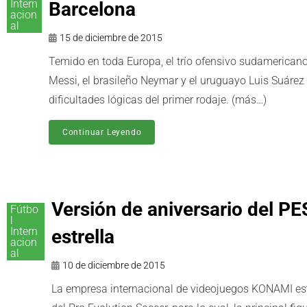
Intern
Barcelona
acion
al
15 de diciembre de 2015
Temido en toda Europa, el trío ofensivo sudamericano
Messi, el brasileño Neymar y el uruguayo Luis Suárez
dificultades lógicas del primer rodaje. (más…)
Continuar Leyendo
Versión de aniversario del P
Fútbo
l
Intern
estrella
acion
al
10 de diciembre de 2015
La empresa internacional de videojuegos KONAMI está