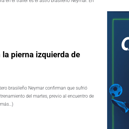
ura en el trailer es el astro brasileño Neymar. En
n la pierna izquierda de
tero brasileño Neymar confirman que sufrió
entrenamiento del martes, previo al encuentro de
 (más…)