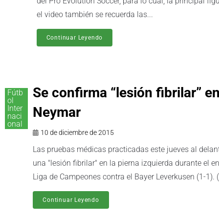
del Pro Evolution Soccer, para lo cual, la principal fig
el video también se recuerda las...
Continuar Leyendo
Se confirma “lesión fibrilar” e
Fútb
ol
Inter
Neymar
naci
onal
10 de diciembre de 2015
Las pruebas médicas practicadas este jueves al delan
una "lesión fibrilar" en la pierna izquierda durante el 
Liga de Campeones contra el Bayer Leverkusen (1-1).
Continuar Leyendo