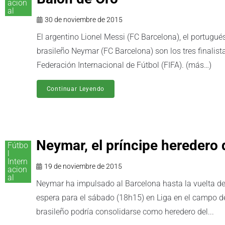
acion
al
30 de noviembre de 2015
El argentino Lionel Messi (FC Barcelona), el portugués
brasileño Neymar (FC Barcelona) son los tres finalist
Federación Internacional de Fútbol (FIFA). (más…)
Continuar Leyendo
Neymar, el príncipe heredero 
Fútbo
l
Intern
19 de noviembre de 2015
acion
al
Neymar ha impulsado al Barcelona hasta la vuelta des
espera para el sábado (18h15) en Liga en el campo d
brasileño podría consolidarse como heredero del...