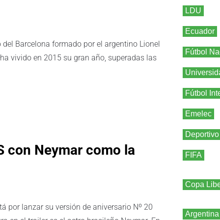
LDU
Ecuador
 del Barcelona formado por el argentino Lionel
Fútbol Na
 ha vivido en 2015 su gran año, superadas las
Universid
Fútbol Int
Emelec
Deportivo
ES con Neymar como la
FIFA
Copa Libe
 por lanzar su versión de aniversario Nº 20
Argentina