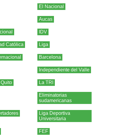
El Nacional
Aucas
cional
IDV
ad Católica
Liga
ernacional
Barcelona
Independiente del Valle
 Quito
La TRI
Eliminatorias
sudamericanas
rtadores
Liga Deportiva
Universitaria
FEF