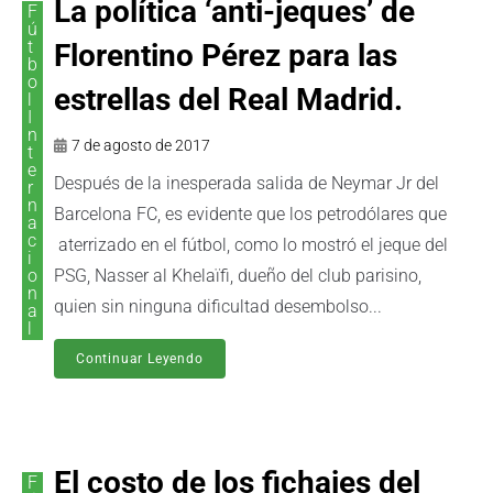
La política ‘anti-jeques’ de
F
ú
t
Florentino Pérez para las
b
o
estrellas del Real Madrid.
l
I
n
7 de agosto de 2017
t
e
Después de la inesperada salida de Neymar Jr del
r
n
Barcelona FC, es evidente que los petrodólares que
a
c
aterrizado en el fútbol, como lo mostró el jeque del
i
o
PSG, Nasser al Khelaïfi, dueño del club parisino,
n
quien sin ninguna dificultad desembolso...
a
l
Continuar Leyendo
El costo de los fichajes del
F