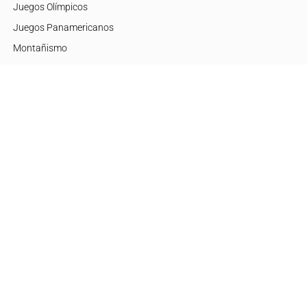
Juegos Olímpicos
Juegos Panamericanos
Montañismo
Motor
Mujeres de Élite
Tenis
+Disciplinas
Embajadores
Argentina
Brasil
Estados Unidos
Europa
México
Otras regiones