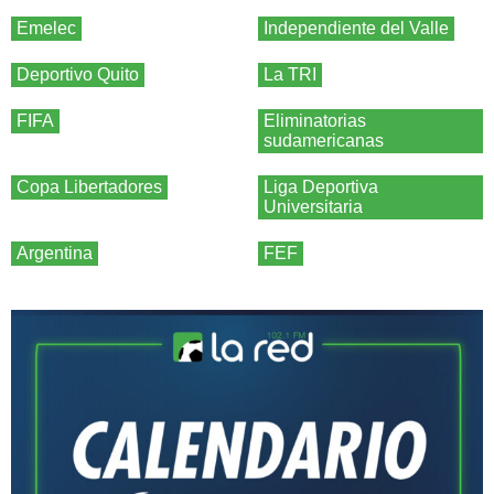
Emelec
Independiente del Valle
Deportivo Quito
La TRI
FIFA
Eliminatorias
sudamericanas
Copa Libertadores
Liga Deportiva
Universitaria
Argentina
FEF