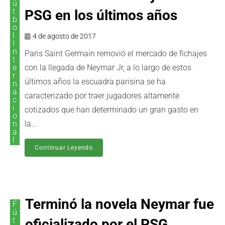
ú
t
PSG en los últimos años
b
o
l
4 de agosto de 2017
I
n
Paris Saint Germain removió el mercado de fichajes
t
e
con la llegada de Neymar Jr, a lo largo de estos
r
últimos años la escuadra parisina se ha
n
a
caracterizado por traer jugadores altamente
c
i
cotizados que han determinado un gran gasto en
o
n
la...
a
l
Continuar Leyendo
Terminó la novela Neymar fue
F
ú
t
oficializado por el PSG