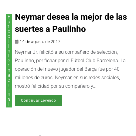
Neymar desea la mejor de las
F
ú
t
suertes a Paulinho
b
o
l
14 de agosto de 2017
I
n
Neymar Jr. felicitó a su compañero de selección,
t
e
Paulinho, por fichar por el Fútbol Club Barcelona. La
r
operación del nuevo jugador del Barça fue por 40
n
a
millones de euros. Neymar, en sus redes sociales,
c
i
mostró felicidad por su compañero y...
o
n
a
Continuar Leyendo
l