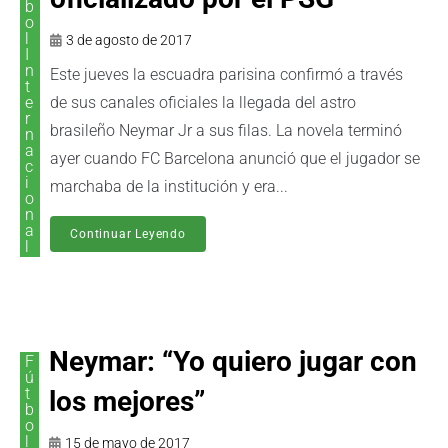
b
o
l
3 de agosto de 2017
I
n
Este jueves la escuadra parisina confirmó a través
t
e
de sus canales oficiales la llegada del astro
r
brasileño Neymar Jr a sus filas. La novela terminó
n
a
ayer cuando FC Barcelona anunció que el jugador se
c
i
marchaba de la institución y era...
o
n
a
Continuar Leyendo
l
Neymar: “Yo quiero jugar con
F
ú
t
los mejores”
b
o
l
15 de mayo de 2017