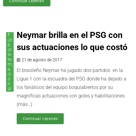
Continuar Leyendo
Neymar brilla en el PSG con
F
út
b
sus actuaciones lo que costó
ol
In
te
21 de agosto de 2017
rn
a
El brasileño Neymar ha jugado dos partidos en la
ci
o
Ligue 1 con la escuadra del PSG donde ha dejado a
n
los fanáticos del equipo boquiabiertos por su
al
magníficas actuaciones con goles y habilitaciones
(más…)
Continuar Leyendo