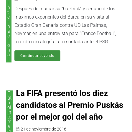
I
n
Después de marcar su “hat-trick” y ser uno de los
t
e
máximos exponentes del Barca en su visita al
r
Estadio Gran Canaria contra UD Las Palmas,
n
a
Neymar, en una entrevista para “France Football”,
c
i
recordó con alegría la remontada ante el PSG...
o
n
a
Continuar Leyendo
l
La FIFA presentó los diez
F
út
b
candidatos al Premio Puskás
ol
In
por el mejor gol del año
te
rn
a
21 de noviembre de 2016
ci