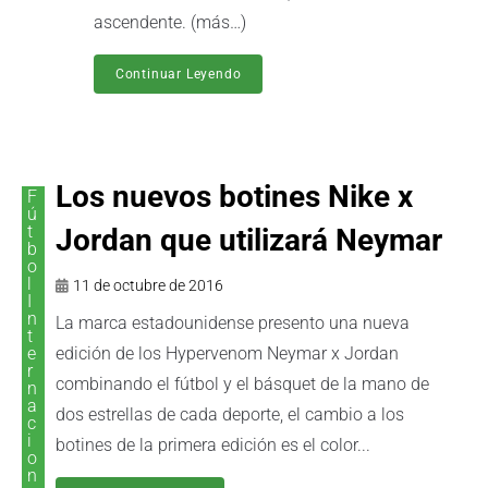
ascendente. (más…)
Continuar Leyendo
Los nuevos botines Nike x
F
ú
t
Jordan que utilizará Neymar
b
o
l
11 de octubre de 2016
I
n
La marca estadounidense presento una nueva
t
e
edición de los Hypervenom Neymar x Jordan
r
combinando el fútbol y el básquet de la mano de
n
a
dos estrellas de cada deporte, el cambio a los
c
i
botines de la primera edición es el color...
o
n