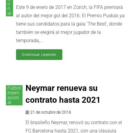
o
Este 9 de enero de 2017 en Zúrich, la FIFA premiará
n
al
al autor del mejor gol del 2016. El Premio Puskás ya
tiene sus candidatos para la gala ‘The Best’, donde
también se elegirá al mejor jugador de la
temporada,...
Continuar Leyendo
Neymar renueva su
Fútbol
Intern
acion
contrato hasta 2021
al
21 de octubre de 2016
El brasileño Neymar, renovó su contrato con el
FC Barcelona hasta 2021, con una cláusula