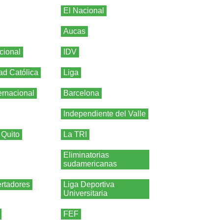
El Nacional
Aucas
cional
IDV
ad Católica
Liga
ernacional
Barcelona
Independiente del Valle
 Quito
La TRI
Eliminatorias
sudamericanas
rtadores
Liga Deportiva
Universitaria
FEF