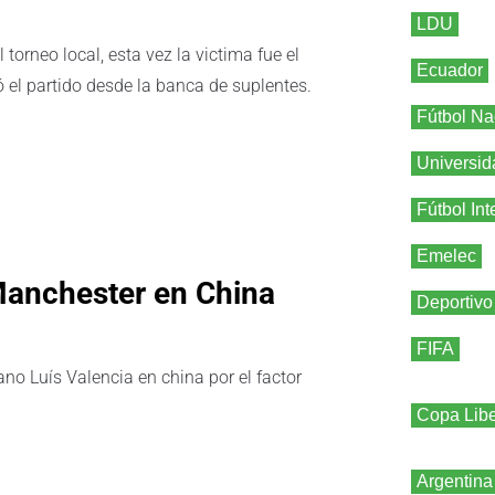
LDU
torneo local, esta vez la victima fue el
Ecuador
el partido desde la banca de suplentes.
Fútbol Na
Universid
Fútbol Int
Emelec
Manchester en China
Deportivo
FIFA
no Luís Valencia en china por el factor
Copa Libe
Argentina