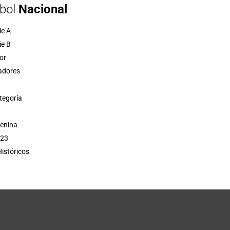
bol
Nacional
ie A
ie B
or
adores
tegoría
menina
 23
istóricos