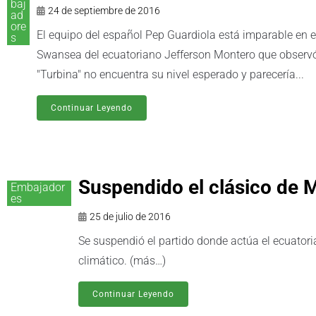
baj
24 de septiembre de 2016
ad
ore
El equipo del español Pep Guardiola está imparable en el 
s
Swansea del ecuatoriano Jefferson Montero que observó 
"Turbina" no encuentra su nivel esperado y parecería...
Continuar Leyendo
Suspendido el clásico de 
Embajador
es
25 de julio de 2016
Se suspendió el partido donde actúa el ecuatoria
climático. (más…)
Continuar Leyendo