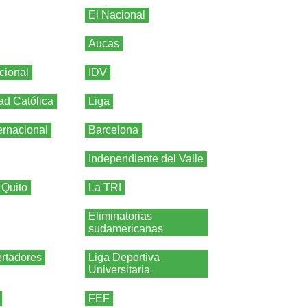
El Nacional
Aucas
cional
IDV
ad Católica
Liga
ernacional
Barcelona
Independiente del Valle
 Quito
La TRI
Eliminatorias
sudamericanas
rtadores
Liga Deportiva
Universitaria
FEF