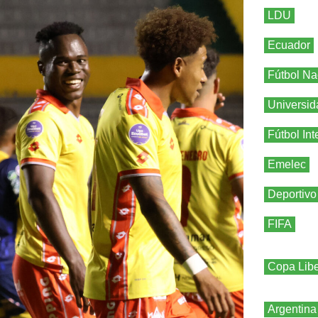
LDU
Ecuador
Fútbol Na
Universid
Fútbol Int
Emelec
Deportivo
FIFA
Copa Libe
Argentina