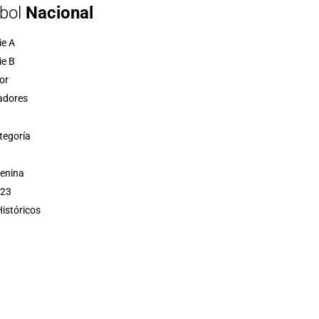
bol
Nacional
ie A
ie B
or
adores
tegoría
menina
 23
istóricos