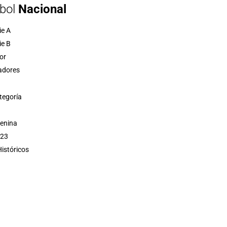
bol
Nacional
ie A
ie B
or
adores
tegoría
menina
 23
istóricos