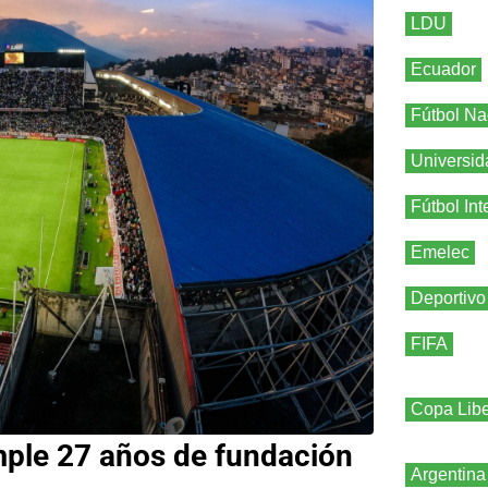
LDU
Ecuador
Fútbol Na
Universid
Fútbol Int
Emelec
Deportivo
FIFA
Copa Libe
mple 27 años de fundación
Argentina