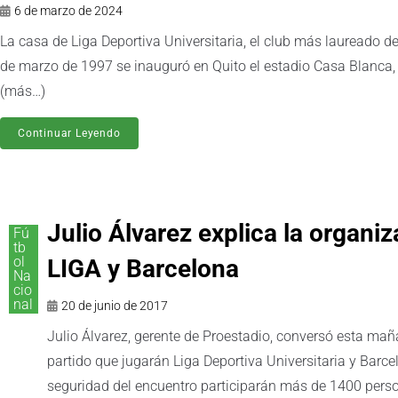
6 de marzo de 2024
La casa de Liga Deportiva Universitaria, el club más laureado de
de marzo de 1997 se inauguró en Quito el estadio Casa Blanca
(más…)
Continuar Leyendo
Julio Álvarez explica la organiz
Fú
tb
ol
LIGA y Barcelona
Na
cio
nal
20 de junio de 2017
Julio Álvarez, gerente de Proestadio, conversó esta mañ
partido que jugarán Liga Deportiva Universitaria y Barce
seguridad del encuentro participarán más de 1400 person