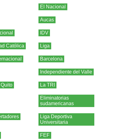
El Nacional
Aucas
cional
IDV
ad Católica
Liga
ernacional
Barcelona
Independiente del Valle
 Quito
La TRI
Eliminatorias
sudamericanas
rtadores
Liga Deportiva
Universitaria
FEF