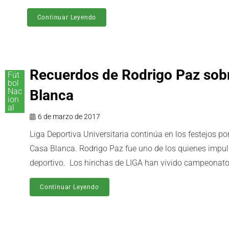
Continuar Leyendo
Recuerdos de Rodrigo Paz sobr
Fút
bol
Nac
Blanca
ion
al
6 de marzo de 2017
Liga Deportiva Universitaria continúa en los festejos po
Casa Blanca. Rodrigo Paz fue uno de los quienes impul
deportivo. Los hinchas de LIGA han vivido campeonatos
Continuar Leyendo