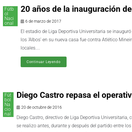
20 años de la inauguración d
Fútb
ol
Naci
6 de marzo de 2017
onal
El estadio de Liga Deportiva Universitaria se inauguró
los 'Albos' en su nueva casa fue contra Atlético Mineiro
locales....
Continuar Leyendo
Diego Castro repasa el operati
Fút
bol
Na
20 de octubre de 2016
cio
nal
Diego Castro, directivo de Liga Deportiva Universitaria
se realizo antes, durante y después del partido entre los