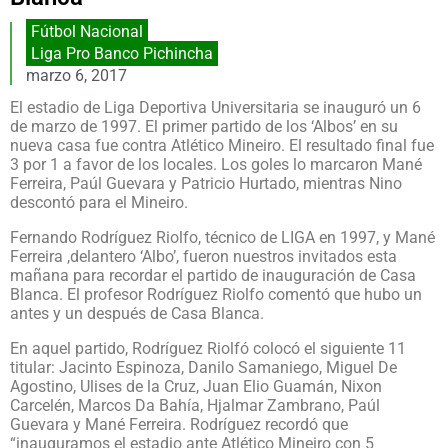
Fútbol Nacional
Liga Pro Banco Pichincha
marzo 6, 2017
El estadio de Liga Deportiva Universitaria se inauguró un 6
de marzo de 1997. El primer partido de los ‘Albos’ en su
nueva casa fue contra Atlético Mineiro. El resultado final fue
3 por 1 a favor de los locales. Los goles lo marcaron Mané
Ferreira, Paúl Guevara y Patricio Hurtado, mientras Nino
descontó para el Mineiro.
Fernando Rodríguez Riolfo, técnico de LIGA en 1997, y Mané
Ferreira ,delantero ‘Albo’, fueron nuestros invitados esta
mañana para recordar el partido de inauguración de Casa
Blanca. El profesor Rodríguez Riolfo comentó que hubo un
antes y un después de Casa Blanca.
En aquel partido, Rodríguez Riolfó colocó el siguiente 11
titular: Jacinto Espinoza, Danilo Samaniego, Miguel De
Agostino, Ulises de la Cruz, Juan Elio Guamán, Nixon
Carcelén, Marcos Da Bahía, Hjalmar Zambrano, Paúl
Guevara y Mané Ferreira. Rodríguez recordó que
“inauguramos el estadio ante Atlético Mineiro con 5