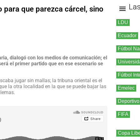
La
o para que parezca cárcel, sino
LDU
Ecuador
Fútbol Na
aria, dialogó con los medios de comunicación; el
Universid
será el primer partido que en ese escenario se
Fútbol Int
aba jugar sin mallas; la tribuna oriental es el
que la otra localidad en la que se puede bajar las
Emelec
blemas.
Deportivo
FIFA
Copa Libe