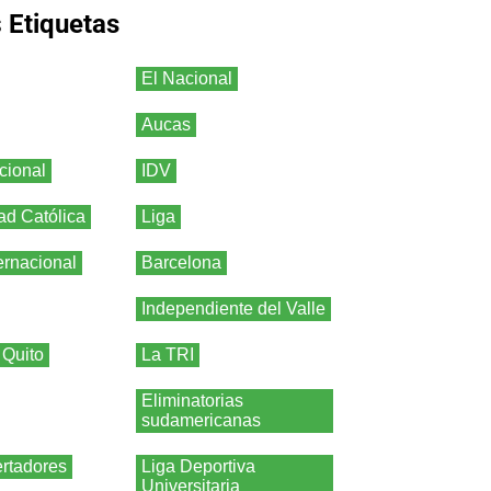
s
Etiquetas
El Nacional
Aucas
cional
IDV
ad Católica
Liga
ernacional
Barcelona
Independiente del Valle
 Quito
La TRI
Eliminatorias
sudamericanas
rtadores
Liga Deportiva
Universitaria