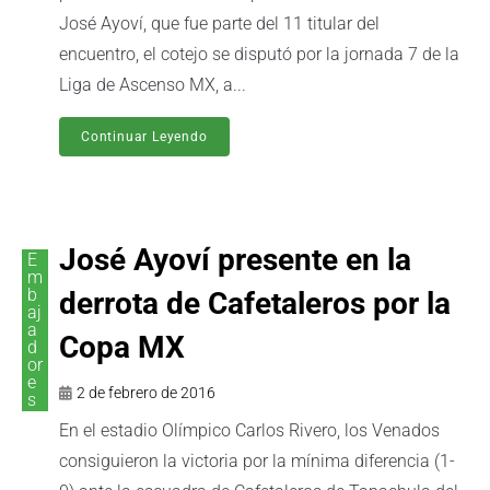
José Ayoví, que fue parte del 11 titular del
encuentro, el cotejo se disputó por la jornada 7 de la
Liga de Ascenso MX, a...
Continuar Leyendo
José Ayoví presente en la
E
m
b
derrota de Cafetaleros por la
aj
a
Copa MX
d
or
e
2 de febrero de 2016
s
En el estadio Olímpico Carlos Rivero, los Venados
consiguieron la victoria por la mínima diferencia (1-