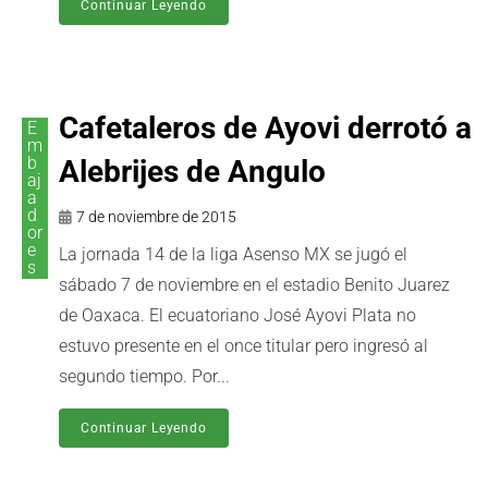
Continuar Leyendo
Cafetaleros de Ayovi derrotó a
E
m
b
Alebrijes de Angulo
aj
a
d
7 de noviembre de 2015
or
e
La jornada 14 de la liga Asenso MX se jugó el
s
sábado 7 de noviembre en el estadio Benito Juarez
de Oaxaca. El ecuatoriano José Ayovi Plata no
estuvo presente en el once titular pero ingresó al
segundo tiempo. Por...
Continuar Leyendo