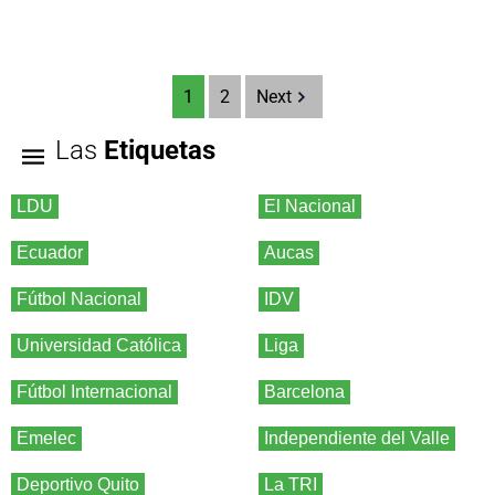
1
2
Next
Las
Etiquetas
LDU
El Nacional
Ecuador
Aucas
Fútbol Nacional
IDV
Universidad Católica
Liga
Fútbol Internacional
Barcelona
Emelec
Independiente del Valle
Deportivo Quito
La TRI