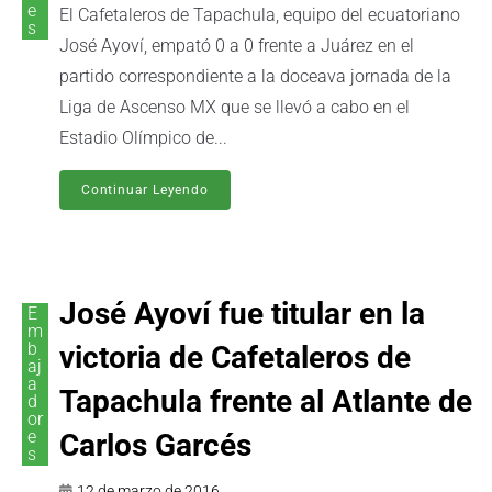
e
El Cafetaleros de Tapachula, equipo del ecuatoriano
s
José Ayoví, empató 0 a 0 frente a Juárez en el
partido correspondiente a la doceava jornada de la
Liga de Ascenso MX que se llevó a cabo en el
Estadio Olímpico de...
Continuar Leyendo
José Ayoví fue titular en la
E
m
b
victoria de Cafetaleros de
aj
a
Tapachula frente al Atlante de
d
or
e
Carlos Garcés
s
12 de marzo de 2016