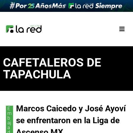
CAFETALEROS DE
TAPACHULA
Marcos Caicedo y José Ayoví
E
m
b
se enfrentaron en la Liga de
aj
a
Ascenso MX
d