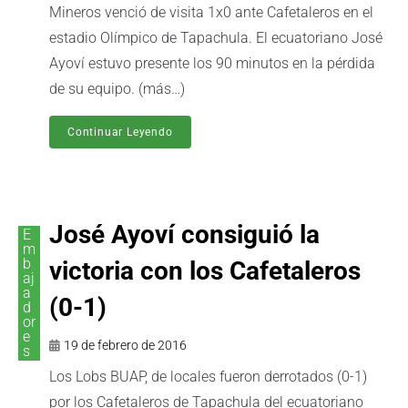
Mineros venció de visita 1x0 ante Cafetaleros en el
estadio Olímpico de Tapachula. El ecuatoriano José
Ayoví estuvo presente los 90 minutos en la pérdida
de su equipo. (más…)
Continuar Leyendo
José Ayoví consiguió la
E
m
b
victoria con los Cafetaleros
aj
a
(0-1)
d
or
e
19 de febrero de 2016
s
Los Lobs BUAP, de locales fueron derrotados (0-1)
por los Cafetaleros de Tapachula del ecuatoriano