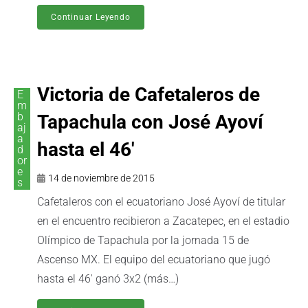
Continuar Leyendo
Victoria de Cafetaleros de
E
m
b
Tapachula con José Ayoví
aj
a
hasta el 46′
d
or
e
14 de noviembre de 2015
s
Cafetaleros con el ecuatoriano José Ayoví de titular
en el encuentro recibieron a Zacatepec, en el estadio
Olímpico de Tapachula por la jornada 15 de
Ascenso MX. El equipo del ecuatoriano que jugó
hasta el 46' ganó 3x2 (más…)