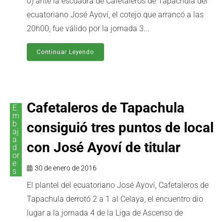
0) ante la escuadra de Cafetaleros de Tapachula del
ecuatoriano José Ayoví, el cotejo que arrancó a las
20h00, fue válido por la jornada 3...
Continuar Leyendo
Cafetaleros de Tapachula
E
m
b
consiguió tres puntos de local
aj
a
con José Ayoví de titular
d
or
e
30 de enero de 2016
s
El plantel del ecuatoriano José Ayoví, Cafetaleros de
Tapachula derrotó 2 a 1 al Celaya, el encuentro dio
lugar a la jornada 4 de la Liga de Ascenso de