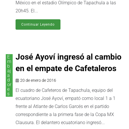
México en el estadio Olímpico de Tapachula a las
20h45. El...
Continuar Leyendo
José Ayoví ingresó al cambio
E
m
b
en el empate de Cafetaleros
aj
a
d
20 de enero de 2016
or
e
El cuadro de Cafeteros de Tapachula, equipo del
s
ecuatoriano José Ayoví, empató como local 1 a 1
frente al Atlante de Carlos Garcés en el partido
correspondiente a la primera fase de la Copa MX
Clausura. El delantero ecuatoriano ingresó...