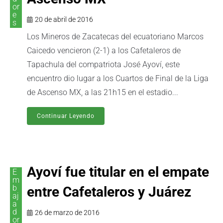
or
e
20 de abril de 2016
s
Los Mineros de Zacatecas del ecuatoriano Marcos
Caicedo vencieron (2-1) a los Cafetaleros de
Tapachula del compatriota José Ayoví, este
encuentro dio lugar a los Cuartos de Final de la Liga
de Ascenso MX, a las 21h15 en el estadio...
Continuar Leyendo
Ayoví fue titular en el empate
E
m
b
entre Cafetaleros y Juárez
aj
a
d
26 de marzo de 2016
or