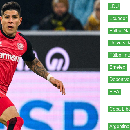
LDU
Ecuador
Fútbol Na
Universid
Fútbol Int
Emelec
Deportivo
FIFA
Copa Libe
Argentina