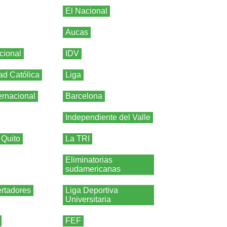
El Nacional
Aucas
cional
IDV
ad Católica
Liga
ernacional
Barcelona
Independiente del Valle
 Quito
La TRI
Eliminatorias
sudamericanas
rtadores
Liga Deportiva
Universitaria
FEF