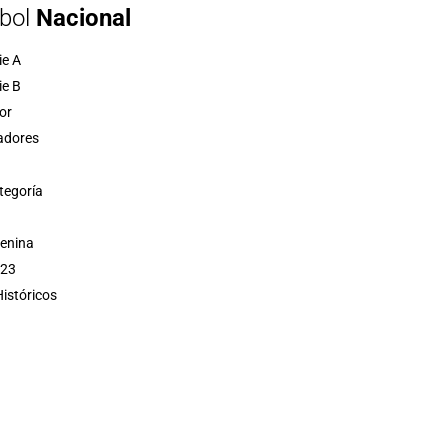
bol
Nacional
ie A
ie B
or
adores
tegoría
menina
 23
istóricos