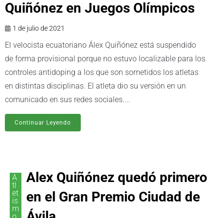
Quiñónez en Juegos Olímpicos
1 de julio de 2021
El velocista ecuatoriano Álex Quiñónez está suspendido
de forma provisional porque no estuvo localizable para los
controles antidoping a los que son sometidos los atletas
en distintas disciplinas. El atleta dio su versión en un
comunicado en sus redes sociales....
Continuar Leyendo
Alex Quiñónez quedó primero
A
tl
et
en el Gran Premio Ciudad de
is
m
Ávila
o