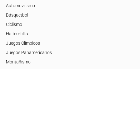
Automovilismo
Básquetbol
Ciclismo
Halterofillia
Juegos Olímpicos
Juegos Panamericanos
Montañismo
Motor
Mujeres de Élite
Tenis
+Disciplinas
Embajadores
Argentina
Brasil