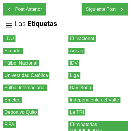
Post Anterior
Siguiente Post
Las
Etiquetas
LDU
El Nacional
Ecuador
Aucas
Fútbol Nacional
IDV
Universidad Católica
Liga
Fútbol Internacional
Barcelona
Emelec
Independiente del Valle
Deportivo Quito
La TRI
FIFA
Eliminatorias
sudamericanas