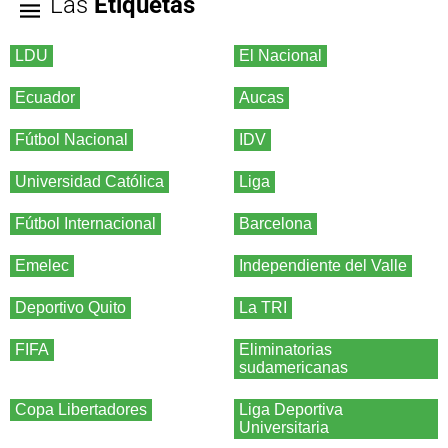
Las
Etiquetas
LDU
El Nacional
Ecuador
Aucas
Fútbol Nacional
IDV
Universidad Católica
Liga
Fútbol Internacional
Barcelona
Emelec
Independiente del Valle
Deportivo Quito
La TRI
FIFA
Eliminatorias
sudamericanas
Copa Libertadores
Liga Deportiva
Universitaria