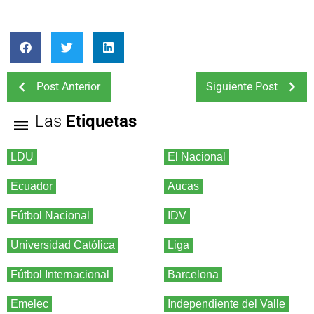
Post Anterior
Siguiente Post
Las
Etiquetas
LDU
El Nacional
Ecuador
Aucas
Fútbol Nacional
IDV
Universidad Católica
Liga
Fútbol Internacional
Barcelona
Emelec
Independiente del Valle