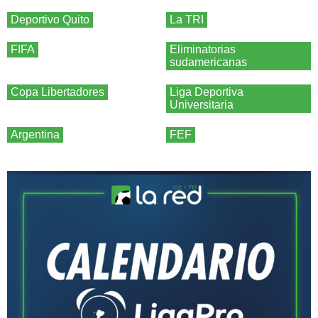
Deportivo Quito
La TRI
FIFA
Eliminatorias
sudamericanas
Copa Libertadores
Liga Deportiva
Universitaria
Argentina
FEF