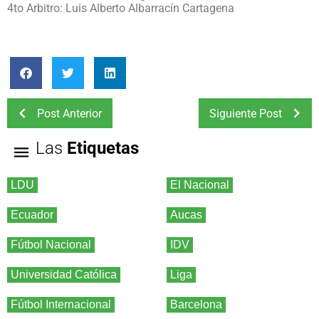
4to Arbitro: Luis Alberto Albarracín Cartagena
Post Anterior
Siguiente Post
Las
Etiquetas
LDU
El Nacional
Ecuador
Aucas
Fútbol Nacional
IDV
Universidad Católica
Liga
Fútbol Internacional
Barcelona