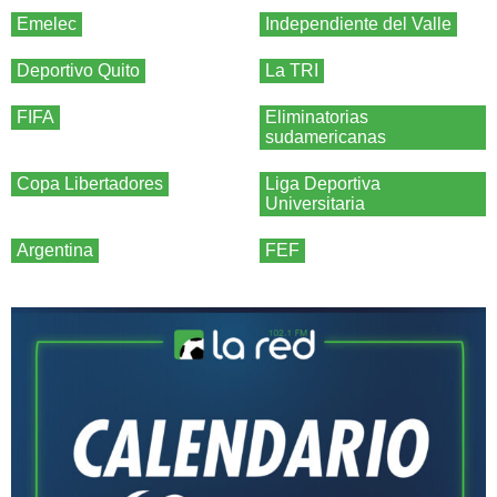
Emelec
Independiente del Valle
Deportivo Quito
La TRI
FIFA
Eliminatorias
sudamericanas
Copa Libertadores
Liga Deportiva
Universitaria
Argentina
FEF