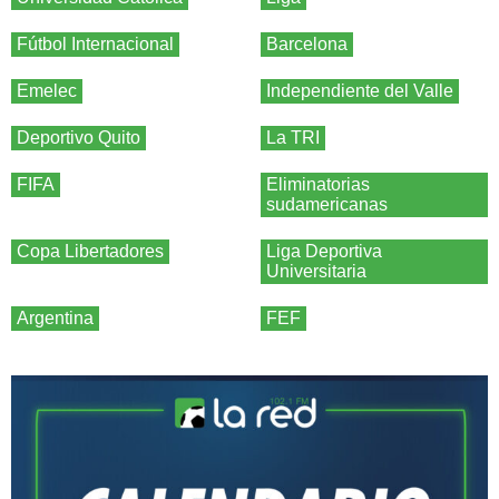
Fútbol Internacional
Barcelona
Emelec
Independiente del Valle
Deportivo Quito
La TRI
FIFA
Eliminatorias
sudamericanas
Copa Libertadores
Liga Deportiva
Universitaria
Argentina
FEF