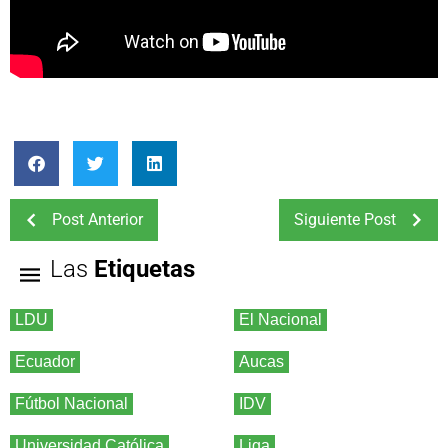
Post Anterior
Siguiente Post
Las
Etiquetas
LDU
El Nacional
Ecuador
Aucas
Fútbol Nacional
IDV
Universidad Católica
Liga