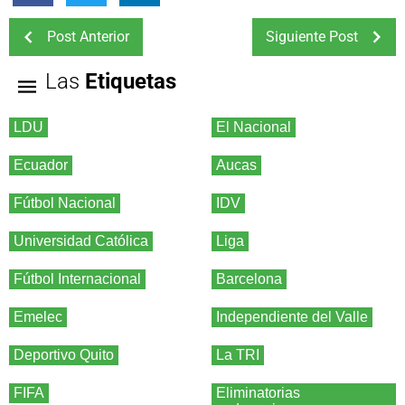
Post Anterior
Siguiente Post
Las
Etiquetas
LDU
El Nacional
Ecuador
Aucas
Fútbol Nacional
IDV
Universidad Católica
Liga
Fútbol Internacional
Barcelona
Emelec
Independiente del Valle
Deportivo Quito
La TRI
FIFA
Eliminatorias