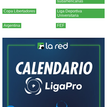
sudamericanas
Copa Libertadores
Liga Deportiva
Universitaria
Argentina
FEF