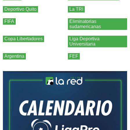
Deportivo Quito
La TRI
FIFA
Eliminatorias
sudamericanas
Copa Libertadores
Liga Deportiva
Universitaria
Argentina
FEF