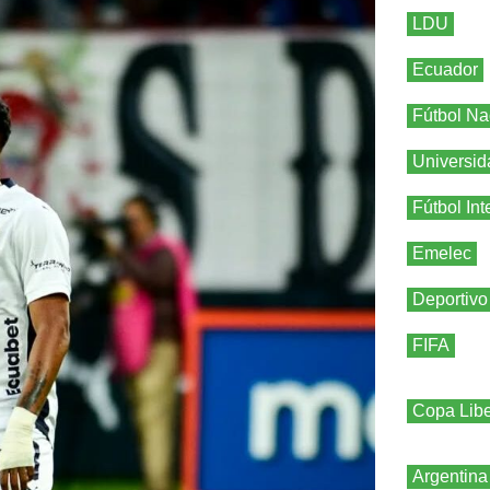
LDU
Ecuador
Fútbol Na
Universid
Fútbol Int
Emelec
Deportivo
FIFA
Copa Libe
Argentina