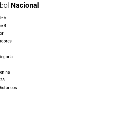
bol
Nacional
ie A
ie B
or
adores
tegoría
menina
 23
istóricos