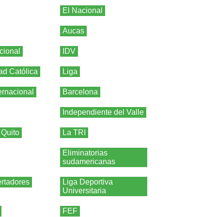
El Nacional
Aucas
cional
IDV
ad Católica
Liga
ernacional
Barcelona
Independiente del Valle
 Quito
La TRI
Eliminatorias
sudamericanas
rtadores
Liga Deportiva
Universitaria
FEF