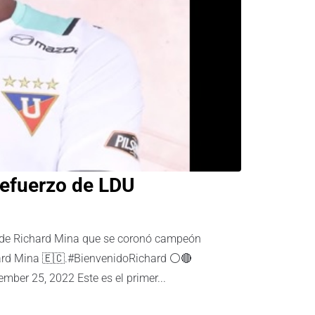
refuerzo de LDU
ión de Richard Mina que se coronó campeón
ard Mina 🇪🇨.#BienvenidoRichard ⚪🔴
ber 25, 2022 Este es el primer...