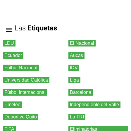
Las
Etiquetas
LDU
El Nacional
Ecuador
Aucas
Fútbol Nacional
IDV
Universidad Católica
Liga
Fútbol Internacional
Barcelona
Emelec
Independiente del Valle
Deportivo Quito
La TRI
FIFA
Eliminatorias