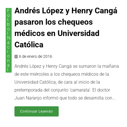
Andrés López y Henry Cangá
F
ú
t
pasaron los chequeos
b
o
médicos en Universidad
l
N
a
Católica
c
i
o
6 de enero de 2016
n
a
Andrés López y Henry Cangá se sumaron la mañana
l
de este miércoles a los chequeos médicos de la
Universidad Católica, de cara al inicio de la
pretemporada del conjunto 'camarata'. El doctor
Juan Naranjo informó que todo se desarrolla con...
Continuar Leyendo