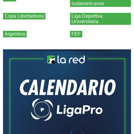
sudamericanas
Copa Libertadores
Liga Deportiva
Universitaria
Argentina
FEF