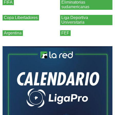
FIFA
Eliminatorias
sudamericanas
Copa Libertadores
Liga Deportiva
Universitaria
Argentina
FEF