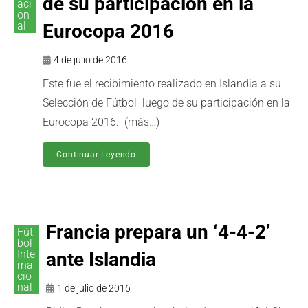
de su participación en la
aci
on
al
Eurocopa 2016
4 de julio de 2016
Este fue el recibimiento realizado en Islandia a su
Selección de Fútbol luego de su participación en la
Eurocopa 2016. (más…)
Continuar Leyendo
Francia prepara un ‘4-4-2’
Fút
bol
Inte
ante Islandia
rna
cio
nal
1 de julio de 2016