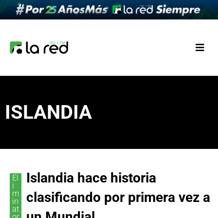
ISLANDIA
Islandia hace historia
El
i
m
clasificando por primera vez a
in
at
un Mundial
or