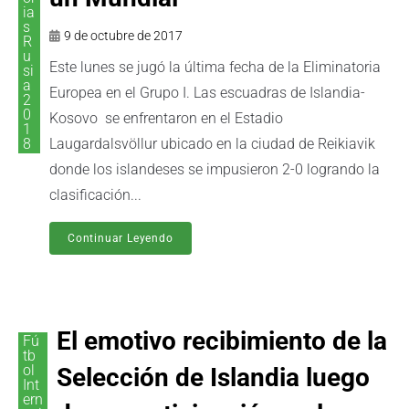
ia
s
9 de octubre de 2017
R
u
Este lunes se jugó la última fecha de la Eliminatoria
si
a
Europea en el Grupo I. Las escuadras de Islandia-
2
0
Kosovo se enfrentaron en el Estadio
1
8
Laugardalsvöllur ubicado en la ciudad de Reikiavik
donde los islandeses se impusieron 2-0 logrando la
clasificación...
Continuar Leyendo
El emotivo recibimiento de la
Fú
tb
ol
Selección de Islandia luego
Int
ern