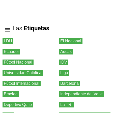
Las
Etiquetas
LDU
El Nacional
Ecuador
Aucas
Fútbol Nacional
IDV
Universidad Católica
Liga
Fútbol Internacional
Barcelona
Emelec
Independiente del Valle
Deportivo Quito
La TRI