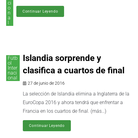
ci
o
Continuar Leyendo
n
a
l
Islandia sorprende y
Fútb
ol
Inter
clasifica a cuartos de final
naci
onal
27 de junio de 2016
La selección de Islandia elimina a Inglaterra de la
EuroCopa 2016 y ahora tendrá que enfrentar a
Francia en los cuartos de final. (más…)
Continuar Leyendo