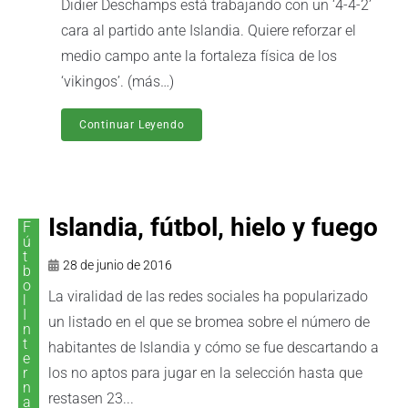
Didier Deschamps está trabajando con un ‘4-4-2’
cara al partido ante Islandia. Quiere reforzar el
medio campo ante la fortaleza física de los
‘vikingos’. (más…)
Continuar Leyendo
Islandia, fútbol, hielo y fuego
F
ú
t
28 de junio de 2016
b
o
La viralidad de las redes sociales ha popularizado
l
I
un listado en el que se bromea sobre el número de
n
t
habitantes de Islandia y cómo se fue descartando a
e
r
los no aptos para jugar en la selección hasta que
n
restasen 23...
a